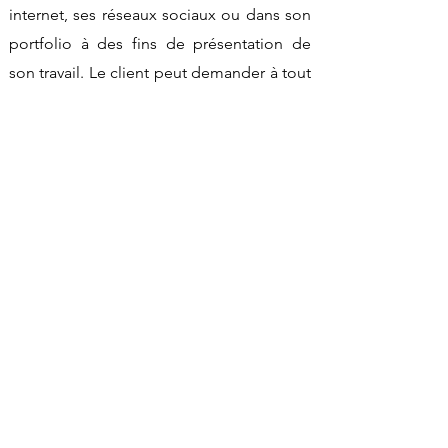
internet, ses réseaux sociaux ou dans son
portfolio à des fins de présentation de
son travail. Le client peut demander à tout
moment que son portrait ne soit pas
publié. Cette demande sera respectée.
13. Modification de la politique
La présente politique de confidentialité
peut être modifiée à tout moment afin de
tenir compte des évolutions légales,
techniques ou de l'activité du site. La
version applicable est celle publiée sur
cette page.