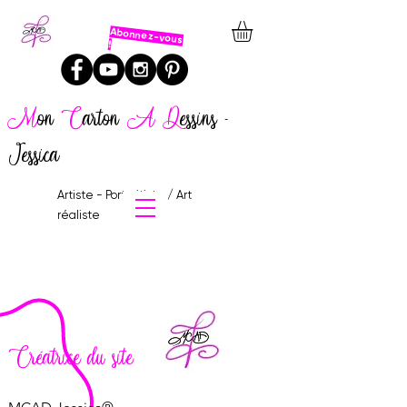
Abonnez-vous
!
M
on
C
arton
A
D
essins -
Jessica
Artiste - Portraitiste / Art
réaliste
Créatrice du site