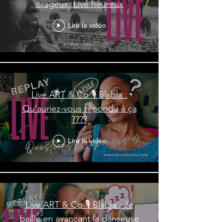
orageux, Live heureux
Lire la vidéo
Live ART & Co 🎙️ Blabla :
Qu'auriez-vous répondu à ça
????
Lire la vidéo
Live ART & Co 🎙️ Blabla : Je
baille en avançant la danseuse