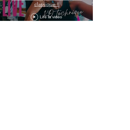
classique !
Lire la vidéo
En voir plus
Mentions légales
Sécurité des paiements en ligne
Merci pour votre soutien❤