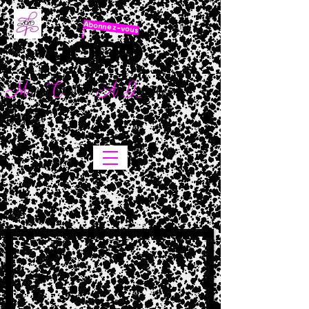
Abonnez-vous
!
M
on
C
arton
A
D
essins -
Jessica
Artiste - Portraitiste / Art
réaliste