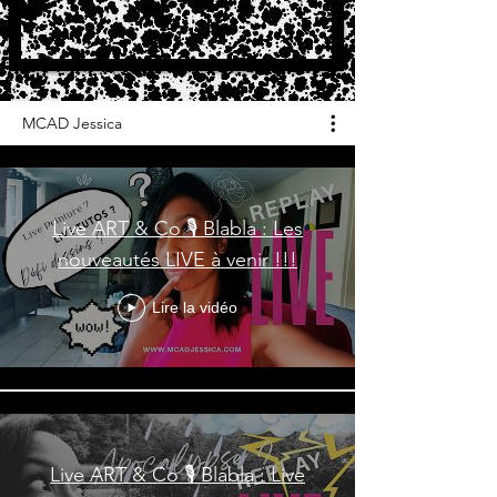
MCAD Jessica
Live ART & Co 🎙️ Blabla : Les
nouveautés LIVE à venir !!!
Lire la vidéo
Live ART & Co 🎙️ Blabla : Live