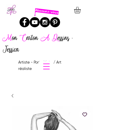
Abonnez-vous
!
M
on
C
arton
A
D
essins -
Jessica
Artiste - Portraitiste / Art
réaliste