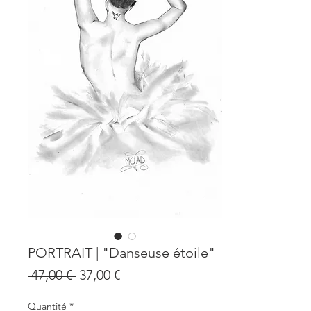
PORTRAIT | "Danseuse étoile"
Prix
Prix
 47,00 € 
37,00 €
original
promotionnel
Quantité
*