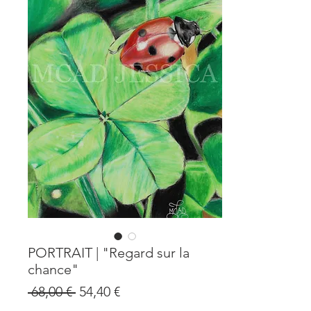
PORTRAIT | "Regard sur la
chance"
Prix
Prix
 68,00 € 
54,40 €
original
promotionnel