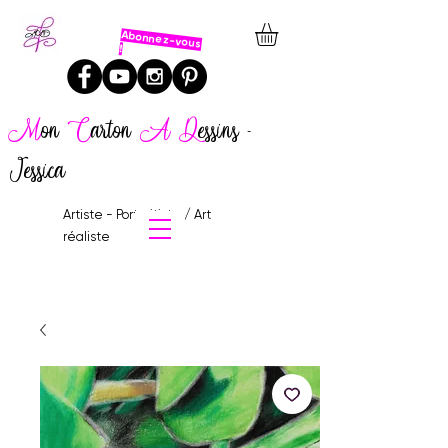
Abonnez-vous
!
M
on
C
arton
A
D
essins -
Jessica
Artiste - Portraitiste / Art
réaliste